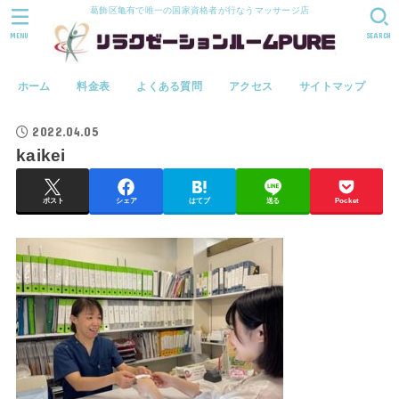
葛飾区亀有で唯一の国家資格者が行なうマッサージ店
MENU
SEARCH
ホーム
料金表
よくある質問
アクセス
サイトマップ
2022.04.05
kaikei
ポスト
シェア
はてブ
送る
Pocket