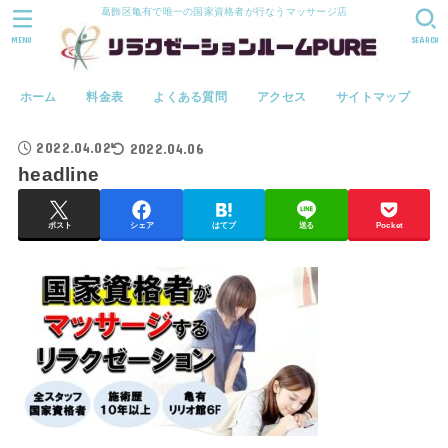
葛飾区亀有で唯一の国家資格者が行なうマッサージ店
MENU
SEARCH
ホーム
料金表
よくある質問
アクセス
サイトマップ
2022.04.02
2022.04.06
headline
ポスト
シェア
はてブ
送る
Pocket