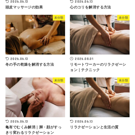
2026.06.13
2026.06.13
頭皮マッサージの効果
心のコリを解消する方法
未分類
未分類
2026.06.13
2026.08.01
冬の手の乾燥を解消する方法
リモートワーカーのリラクゼーシ
ョン｜テクニック
未分類
未分類
2026.06.13
2026.06.13
亀有でむくみ解消｜脚・顔がすっ
リラクゼーションと生活の質
きり変わるリラクゼーション