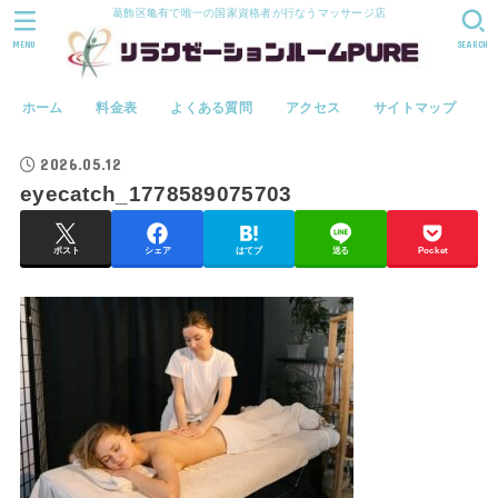
葛飾区亀有で唯一の国家資格者が行なうマッサージ店
MENU
SEARCH
ホーム
料金表
よくある質問
アクセス
サイトマップ
2026.05.12
eyecatch_1778589075703
ポスト
シェア
はてブ
送る
Pocket