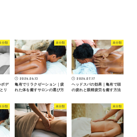
未分類
未分類
未分類
2026.06.13
2026.07.17
いボデ
亀有でリラクゼーション｜疲
ヘッドスパの効果｜亀有で頭
とリ
れた体を癒すサロンの選び方
の疲れと眼精疲労を癒す方法
未分類
未分類
未分類