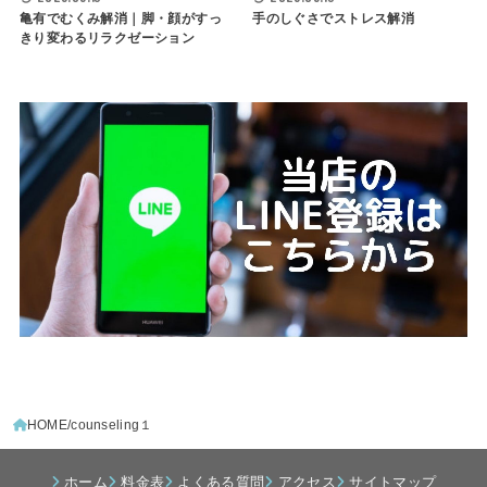
亀有でむくみ解消｜脚・顔がすっ
手のしぐさでストレス解消
きり変わるリラクゼーション
HOME
counseling１
ホーム
料金表
よくある質問
アクセス
サイトマップ