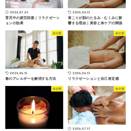
2026.07.24
2026.06.13
育児中の疲労回復｜リラクゼーシ
肩こりが顔のたるみ・むくみに影
ョンの効果
響する理由｜美容と体ケアの関係
未分類
未分類
2026.06.13
2026.06.13
春のアレルギーを解消する方法
リラクゼーションと自己肯定感
未分類
未分類
2026.07.17