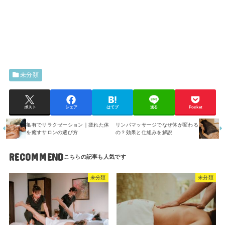
未分類
ポスト
シェア
はてブ
送る
Pocket
亀有でリラクゼーション｜疲れた体
リンパマッサージでなぜ体が変わる
を癒すサロンの選び方
の？効果と仕組みを解説
RECOMMEND
未分類
未分類