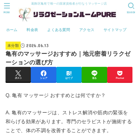
葛飾区亀有で唯一の国家資格者が行なうマッサージ店
MENU
SEARCH
ホーム
料金表
よくある質問
アクセス
サイトマップ
2026.06.13
未分類
亀有のマッサージおすすめ｜地元密着リラクゼ
ーションの選び方
ポスト
シェア
はてブ
送る
Pocket
Q. 亀有 マッサージ おすすめとは何ですか？
A. 亀有のマッサージは、ストレス解消や筋肉の緊張を
和らげる効果があります。専門のセラピストが施術する
ことで、体の不調を改善することができます。