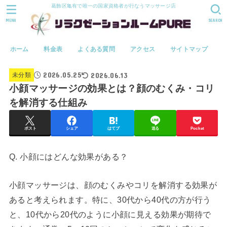
葛飾区亀有で唯一の国家資格者が行なうマッサージ店
MENU
SEARCH
ホーム
料金表
よくある質問
アクセス
サイトマップ
2026.05.25
2026.06.13
未分類
小顔マッサージの効果とは？顔のむくみ・コリ
を解消する仕組み
ポスト
シェア
はてブ
送る
Pocket
Q. 小顔にはどんな効果がある？
小顔マッサージは、顔のむくみやコリを解消する効果が
あると考えられます。特に、30代から40代の方が行う
と、10代から20代のように小顔に見える効果が期待で