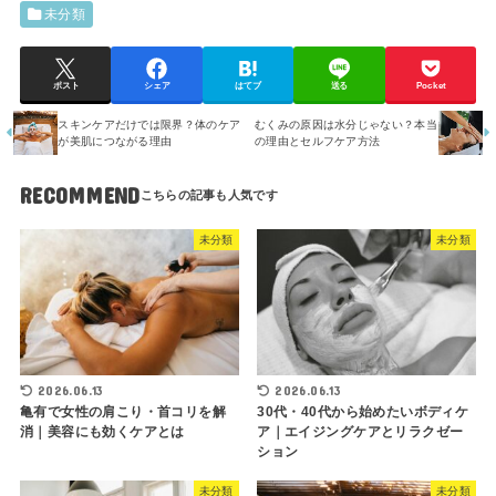
未分類
ポスト
シェア
はてブ
送る
Pocket
スキンケアだけでは限界？体のケア
むくみの原因は水分じゃない？本当
が美肌につながる理由
の理由とセルフケア方法
RECOMMEND
未分類
未分類
2026.06.13
2026.06.13
亀有で女性の肩こり・首コリを解
30代・40代から始めたいボディケ
消｜美容にも効くケアとは
ア｜エイジングケアとリラクゼー
ション
未分類
未分類