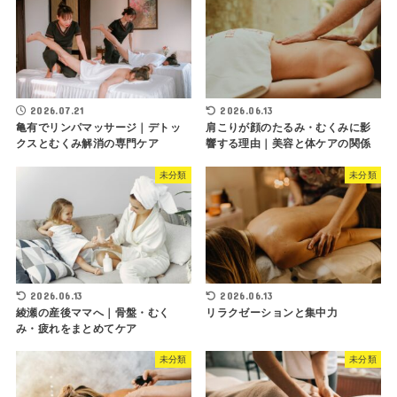
2026.07.21
2026.06.13
亀有でリンパマッサージ｜デトッ
肩こりが顔のたるみ・むくみに影
クスとむくみ解消の専門ケア
響する理由｜美容と体ケアの関係
未分類
未分類
2026.06.13
2026.06.13
綾瀬の産後ママへ｜骨盤・むく
リラクゼーションと集中力
み・疲れをまとめてケア
未分類
未分類