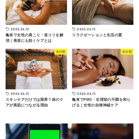
2026.06.13
2026.06.13
亀有で女性の肩こり・首コリを解
リラクゼーションと生活の質
消｜美容にも効くケアとは
未分類
未分類
2026.06.13
2026.06.13
スキンケアだけでは限界？体のケ
亀有でPMS・生理前の不調を和ら
アが美肌につながる理由
げる｜女性の自律神経ケア