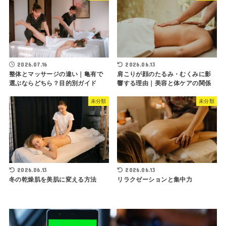
2026.07.16
2026.06.13
整体とマッサージの違い｜亀有で
肩こりが顔のたるみ・むくみに影
選ぶならどちら？目的別ガイド
響する理由｜美容と体ケアの関係
未分類
未分類
2026.06.13
2026.06.13
冬の乾燥肌を美肌に変える方法
リラクゼーションと集中力