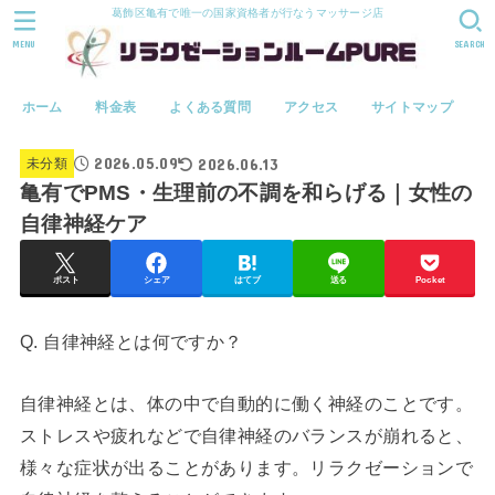
葛飾区亀有で唯一の国家資格者が行なうマッサージ店
MENU
SEARCH
ホーム
料金表
よくある質問
アクセス
サイトマップ
2026.05.09
2026.06.13
未分類
亀有でPMS・生理前の不調を和らげる｜女性の
自律神経ケア
ポスト
シェア
はてブ
送る
Pocket
Q. 自律神経とは何ですか？
自律神経とは、体の中で自動的に働く神経のことです。
ストレスや疲れなどで自律神経のバランスが崩れると、
様々な症状が出ることがあります。リラクゼーションで