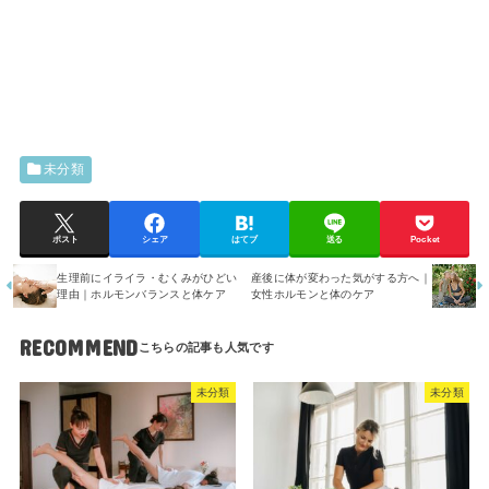
未分類
ポスト
シェア
はてブ
送る
Pocket
生理前にイライラ・むくみがひどい
産後に体が変わった気がする方へ｜
理由｜ホルモンバランスと体ケア
女性ホルモンと体のケア
RECOMMEND
未分類
未分類