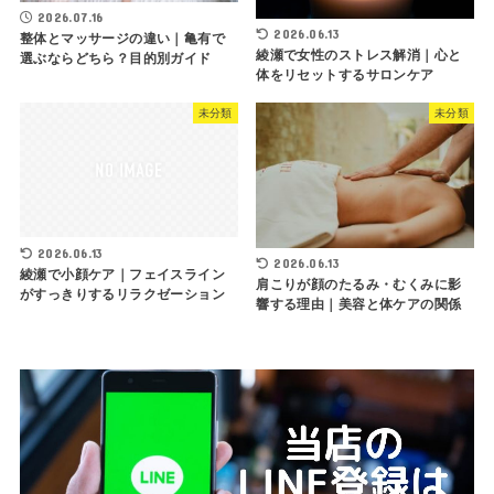
2026.07.16
2026.06.13
整体とマッサージの違い｜亀有で
綾瀬で女性のストレス解消｜心と
選ぶならどちら？目的別ガイド
体をリセットするサロンケア
未分類
未分類
2026.06.13
2026.06.13
綾瀬で小顔ケア｜フェイスライン
肩こりが顔のたるみ・むくみに影
がすっきりするリラクゼーション
響する理由｜美容と体ケアの関係